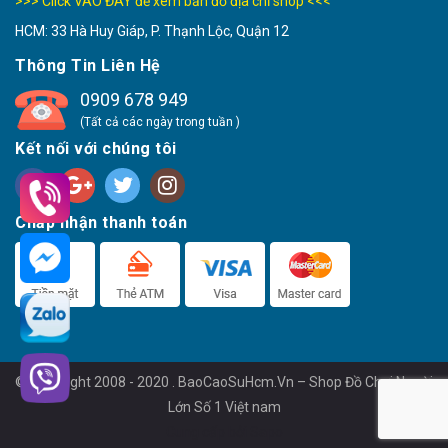
>>> Click VÀO ĐÂY để xem bản đồ địa chỉ shop <<<
HCM: 33 Hà Huy Giáp, P. Thạnh Lộc, Quận 12
Thông Tin Liên Hệ
0909 678 949
(Tất cả các ngày trong tuần )
Kết nối với chúng tôi
Chấp nhận thanh toán
© Copyright 2008 - 2020 . BaoCaoSuHcm.Vn – Shop Đồ Chơi Người
Lớn Số 1 Việt nam
Cung cấp bởi
Sapo