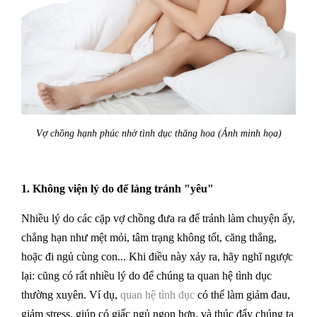
Vợ chồng hạnh phúc nhờ tình dục thăng hoa (Ảnh minh họa)
1. Không viện lý do để lảng tránh "yêu"
Nhiều lý do các cặp vợ chồng đưa ra để tránh làm chuyện ấy,
chẳng hạn như mệt mỏi, tâm trạng không tốt, căng thẳng,
hoặc đi ngủ cùng con... Khi điều này xảy ra, hãy nghĩ ngược
lại: cũng có rất nhiều lý do để chúng ta quan hệ tình dục
thường xuyên. Ví dụ,
quan hệ tình dục
có thể làm giảm đau,
giảm stress, giúp có giấc ngủ ngon hơn, và thúc đẩy chúng ta