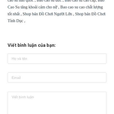
cao su hàn quốc , Bao cao su đức , Bao cao su cao c
ấp,
Bao
Cao Su t
ăng khoái cảm cho nữ ,
Bao cao su cao ch
ất lượng
tốt nhất , Shop bán
Đồ Chơi Người Lớn
, Shop bán
Đồ Chơi
Tình Dục
,
Viết bình luận của bạn: