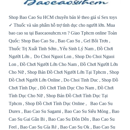
Shop Bao Cao Su HCM chuyên bán lẻ theo giá sỉ Sex toys
✓ Thuốc và sản phẩm hỗ trợ tình dục cho người lớn. Mua
bao cao su tại Baocaosuhcm.vn ? Giao Tphcm online Toàn
Quốc:
Shop Bao Cao Su
,
Bao Cao Su
,
Gel Bôi Trơn
,
Thuốc Trị Xuất Tinh Sớm
,
Yếu Sinh Lý Nam
,
Đồ Chơi
Người Lớn
,
Do Choi Nguoi Lon ,
Shop Do Choi Nguoi
Lon
,
Đồ Chơi Người Lớn Cho Nam
,
Đồ Chơi Người Lớn
Cho Nữ
,
Shop Bán Đồ Chơi Người Lớn Tại Tphcm
,
Shop
Đồ Chơi Người Lớn Online
,
Do Choi Tinh Duc
,
Shop Đồ
Chơi Tình Dục
,
Đồ Chơi Tình Dục Cho Nam
,
Đồ Chơi
Tình Dục Cho Nữ
,
Shop Bán Đồ Chơi Tình Dục Tại
Tphcm
,
Shop Đồ Chơi Tình Dục Online
,
Bao Cao Su
Durex
,
Bao Cao Su Sagami
,
Bao Cao Su Siêu Mỏng
,
Bao
Cao Su Gai Gân Bi
,
Bao Cao Su Đôn Dên
,
Bao Cao Su
Feel
,
Bao Cao Su Gía Rẻ
,
Bao Cao Su Ok
,
Bao Cao Su