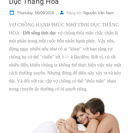
Dục Thăng Hoa
Thursday, 06/09/2018
Đăng bởi
Nguyễn Văn Nam
VỢ CHỒNG HẠNH PHÚC NHỜ TÌNH DỤC THĂNG
HOA
:
Đời sống tình dục
vợ chồng thỏa mãn chắc chắn là
một phần trong một cuộc hôn nhân hạnh phúc.
Vậy nên,
đừng ngạc nhiên nếu như có ai "khoe" với bạn rằng vợ
chồng họ có thể "chiến" tới 3 -> 4 lần/đêm. Bởi vì, có rất
nhiều điều khiến chúng ta không thể thực hiện việc này một
cách thường xuyên. Nhưng đừng để điều này xảy ra và kéo
dài. Và đối với các cặp vợ chồng có thể "thỏa mãn" nhau
trong chuyện ấy thường có bí quyết riêng.