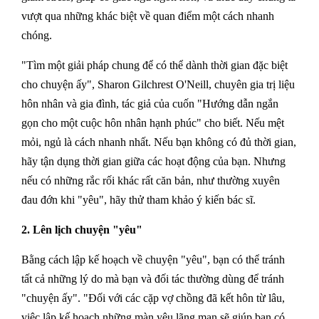
vượt qua những khác biệt về quan điểm một cách nhanh
chóng.
"Tìm một giải pháp chung để có thể dành thời gian đặc biệt
cho chuyện ấy", Sharon Gilchrest O'Neill, chuyên gia trị liệu
hôn nhân và gia đình, tác giả của cuốn "Hướng dẫn ngắn
gọn cho một cuộc hôn nhân hạnh phúc" cho biết. Nếu mệt
mỏi, ngủ là cách nhanh nhất. Nếu bạn không có đủ thời gian,
hãy tận dụng thời gian giữa các hoạt động của bạn. Nhưng
nếu có những rắc rối khác rất căn bản, như thường xuyên
đau đớn khi "yêu", hãy thử tham khảo ý kiến bác sĩ.
2. Lên lịch chuyện "yêu"
Bằng cách lập kế hoạch về chuyện "yêu", bạn có thể tránh
tất cả những lý do mà bạn và đối tác thường dùng để tránh
"chuyện ấy". "Đối với các cặp vợ chồng đã kết hôn từ lâu,
việc lập kế hoạch những màn yêu lãng mạn sẽ giúp bạn có