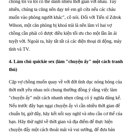
chồng tôi và tôi có thể dành nhiều thời gian với nhau. Tuy
nhiên, chúng ta cũng nên dạy trẻ em gõ cửa nếu các cháu
muốn vào phòng người khác", cô nói. Đối với Tiến sĩ Zdrok
Wilson, một căn phòng bị khoá trái là nên làm vì hai vợ
chồng cần phải có được điều kiện tối ưu cho một lần ân ái
tuyệt vời. Ngoài ra, hãy tắt tất cả các điện thoại di động, máy
tính và TV.
4. Làm chủ quickie sex (làm "chuyện ấy" một cách tranh
thủ)
Cặp vợ chồng muốn quay về với đời tình dục nóng bỏng của
thời mới yêu nhau nói chung thường đồng ý rằng việc làm
"chuyện ấy" một cách nhanh nhẹn cũng có ý nghĩa đáng kể.
Nếu trước đây bạn ngại chuyện ấy vì cần nhiều thời gian để
chuẩn bị, giờ đây, hãy kết nối suy nghĩ và nhu cầu cơ thể của
bạn. Hãy thử nghĩ về thời gian và địa điểm để thực hiện
chuyện đấy một cách thoải mái và vui sướng, để đưa bản