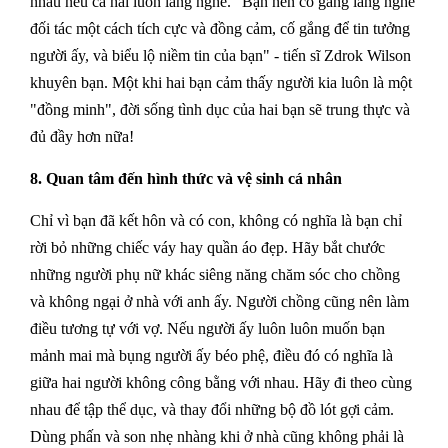
nhau nếu cả hai luôn lắng nghe. "Bạn nên cố gắng lắng nghe
đối tác một cách tích cực và đồng cảm, cố gắng để tin tưởng
người ấy, và biểu lộ niềm tin của bạn" - tiến sĩ Zdrok Wilson
khuyên bạn. Một khi hai bạn cảm thấy người kia luôn là một
"đồng minh", đời sống tình dục của hai bạn sẽ trung thực và
đủ đầy hơn nữa!
8. Quan tâm đến hình thức và vệ sinh cá nhân
Chỉ vì bạn đã kết hôn và có con, không có nghĩa là bạn chỉ
rời bỏ những chiếc váy hay quần áo đẹp. Hãy bắt chước
những người phụ nữ khác siêng năng chăm sóc cho chồng
và không ngại ở nhà với anh ấy. Người chồng cũng nên làm
điều tương tự với vợ. Nếu người ấy luôn luôn muốn bạn
mảnh mai mà bụng người ấy béo phệ, điều đó có nghĩa là
giữa hai người không công bằng với nhau. Hãy đi theo cùng
nhau để tập thể dục, và thay đổi những bộ đồ lót gợi cảm.
Dùng phấn và son nhẹ nhàng khi ở nhà cũng không phải là