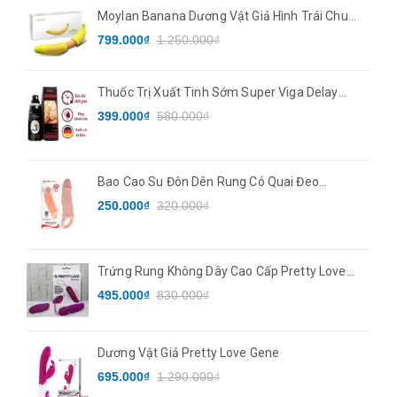
Moylan Banana Dương Vật Giả Hình Trái Chuối
7 Chế Độ Rung
799.000₫
1.250.000₫
Thuốc Trị Xuất Tinh Sớm Super Viga Delay
Spray
399.000₫
580.000₫
Bao Cao Su Đôn Dên Rung Có Quai Đeo
PRETTYLOVE
250.000₫
320.000₫
Trứng Rung Không Dây Cao Cấp Pretty Love
Deirdre
495.000₫
830.000₫
Dương Vật Giả Pretty Love Gene
695.000₫
1.290.000₫