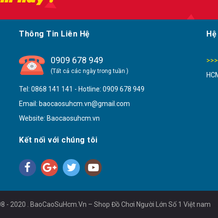
Thông Tin Liên Hệ
Hệ
0909 678 949
>>>
(Tất cả các ngày trong tuần )
HCM
Tel:
0868 141 141
- Hotline:
0909 678 949
Email: baocaosuhcm.vn@gmail.com
Website: Baocaosuhcm.vn
Kết nối với chúng tôi
8 - 2020 . BaoCaoSuHcm.Vn – Shop Đồ Chơi Người Lớn Số 1 Việt nam
Cu