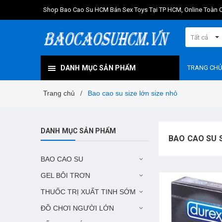
Shop Bao Cao Su HCM Bán Sex Toys Tại TP HCM, Online Toàn 
Tất cả
DANH MỤC SẢN PHẨM
TRANG CHỦ
Trang chủ
Bao cao su size lớn size nhỏ
/
DANH MỤC SẢN PHẨM
BAO CAO SU 
BAO CAO SU
GEL BÔI TRƠN
THUỐC TRỊ XUẤT TINH SỚM
ĐỒ CHƠI NGƯỜI LỚN