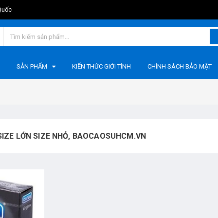
Quốc
SẢN PHẨM
KIẾN THỨC GIỚI TÍNH
CHÍNH SÁCH BẢO MẬT
SIZE LỚN SIZE NHỎ, BAOCAOSUHCM.VN