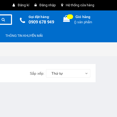
Đăng kí
Đăng nhập
Hệ thống cửa hàng
Gọi đặt hàng:
Giỏ hàng
0909 678 949
(
) sản phẩm
THÔNG TIN KHUYẾN MÃI
Sắp xếp:
Thứ tự