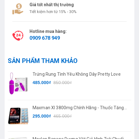
Giá tốt nhất thị trường
Tiết kiệm hơn từ 15% - 30%
Hotline mua hàng:
0909 678 949
SẢN PHẨM THAM KHẢO
Trứng Rung Tình Yêu Không Dây Pretty Love
485.000₫
850.000₫
Maxman XI 3800mg Chính Hãng - Thuốc Tăng
Cường Sinh Lý
295.000₫
465.000₫