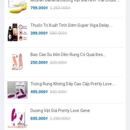
Moylan Banana Dương Vật Giả Hình Trái Chuối 7
Chế Độ Rung
799.000₫
1.250.000₫
Thuốc Trị Xuất Tinh Sớm Super Viga Delay
Spray
399.000₫
580.000₫
Bao Cao Su Đôn Dên Rung Có Quai Đeo
PRETTYLOVE
250.000₫
320.000₫
Trứng Rung Không Dây Cao Cấp Pretty Love
Deirdre
495.000₫
830.000₫
Dương Vật Giả Pretty Love Gene
695.000₫
1.290.000₫