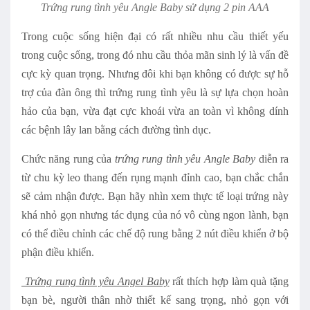
Trứng rung tình yêu Angle Baby sử dụng 2 pin AAA
Trong cuộc sống hiện đại có rất nhiều nhu cầu thiết yếu
trong cuộc sống, trong đó nhu cầu thỏa mãn sinh lý là vấn đề
cực kỳ quan trọng. Nhưng đôi khi bạn không có được sự hỗ
trợ của đàn ông thì trứng rung tình yêu là sự lựa chọn hoàn
hảo của bạn, vừa đạt cực khoái vừa an toàn vì không dính
các bệnh lây lan bằng cách đường tình dục.
Chức năng rung của
trứng rung tình yêu Angle Baby
diễn ra
từ chu kỳ leo thang đến rụng mạnh đỉnh cao, bạn chắc chắn
sẽ cảm nhận được. Bạn hãy nhìn xem thực tế loại trứng này
khá nhỏ gọn nhưng tác dụng của nó vô cùng ngon lành, bạn
có thể điều chỉnh các chế độ rung bằng 2 nút điều khiển ở bộ
phận điều khiển.
Trứng rung tình yêu Angel Baby
rất thích hợp làm quà tặng
bạn bè, người thân nhờ thiết kế sang trọng,
nhỏ gọn với