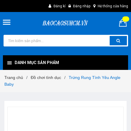
Đăng kí
Đăng nhập
Hệ thống cửa hàng
DANH MỤC SẢN PHẨM
Trang chủ
Đồ chơi tình dục
Trứng Rung Tình Yêu Angle
/
/
Baby