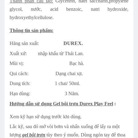
Thành phần cấu tạo:
Glycenrin, natri saccharin,propylene
glycol, nước, acid benzoic, natri hydroxide,
hydroxyethylcellulose.
Thông tin sản phẩm:
Hãng sản xuất:
DUREX.
Xuất xứ: nhập khẩu từ Thái Lan.
Mùi vị: Bạc hà.
Qui cách: Dạng chai xịt.
Dung tích: 1 chai/ 50ml.
Hạn dùng: 3 Năm.
Hướng dẫn sử dụng Gel bôi trơn Durex Play Feel
:
Xem kỹ hạn sử dụng trước khi dùng.
Lắc kỹ, sau đó mở vòi bơm và nhấn xuống để lấy ra một
lượng
gel bôi trơn
tùy theo ý muốn. Dùng ngón tay để thoa