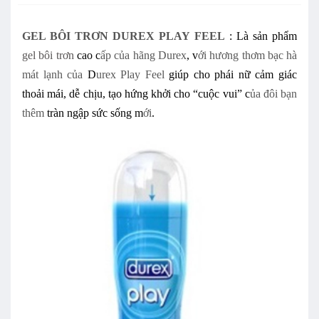
GEL BÔI TRƠN DUREX PLAY FEEL
: Là sản phẩm
gel bôi trơn
cao c
ấp của hãng Durex
, v
ới hương thơm bạc hà
mát lạnh của
D
urex Play Feel
giúp cho phái nữ cảm giác
thoải mái, dễ chịu, tạo hứng khởi cho “cuộc vui” c
ủa đôi bạn
thêm
tràn ngập sức sống m
ới
.