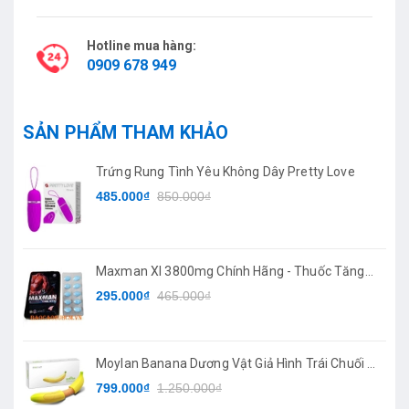
Hotline mua hàng:
0909 678 949
SẢN PHẨM THAM KHẢO
Trứng Rung Tình Yêu Không Dây Pretty Love
485.000₫
850.000₫
Maxman XI 3800mg Chính Hãng - Thuốc Tăng
Cường Sinh Lý
295.000₫
465.000₫
Moylan Banana Dương Vật Giả Hình Trái Chuối 7
Chế Độ Rung
799.000₫
1.250.000₫