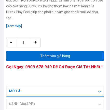
GEL BÔI TRƠN DUREX PLAY FEEL : Là sản phẩm gel bôi trơn cao
cấp của hãng Durex, với hương thơm bạc hà mát lạnh của
Durex Play Feel giúp cho phái nữ cảm giác thoải mái, dễ chịu,
tạo...
[Xem tiếp]
-
+
Thêm vào giỏ hàng
Gọi Ngay:
0909 678 949
Để Có Được Giá Tốt Nhất !
MÔ TẢ
ĐÁNH GIÁ(APP)