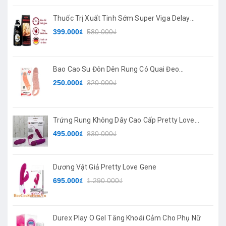
Thuốc Trị Xuất Tinh Sớm Super Viga Delay
Spray
399.000₫
580.000₫
Bao Cao Su Đôn Dên Rung Có Quai Đeo
PRETTYLOVE
250.000₫
320.000₫
Trứng Rung Không Dây Cao Cấp Pretty Love
Deirdre
495.000₫
830.000₫
Dương Vật Giả Pretty Love Gene
695.000₫
1.290.000₫
Durex Play O Gel Tăng Khoái Cảm Cho Phụ Nữ