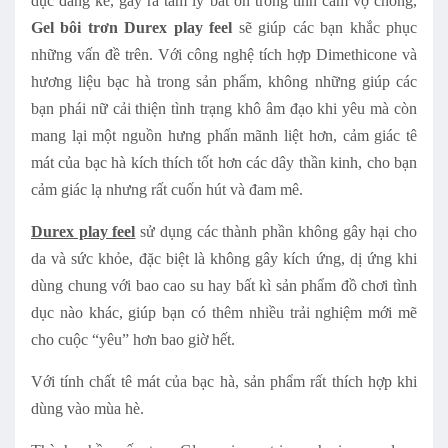
dục đáng kể, gây ra tâm lý bất ổn trong tình cảm vợ chồng,
Gel bôi trơn Durex play feel
sẽ giúp các bạn khắc phục
những vấn đề trên. Với công nghệ tích hợp Dimethicone và
hương liệu bạc hà trong sản phẩm, không những giúp các
bạn phái nữ cải thiện tình trạng khô âm đạo khi yêu mà còn
mang lại một nguồn hưng phấn mãnh liệt hơn, cảm giác tê
mát của bạc hà kích thích tốt hơn các dây thần kinh, cho bạn
cảm giác lạ nhưng rất cuốn hút và đam mê.
Durex play feel
sử dụng các thành phần không gây hại cho
da và sức khỏe, đặc biệt là không gây kích ứng, dị ứng khi
dùng chung với bao cao su hay bất kì sản phẩm đồ chơi tình
dục
nào khác, giúp bạn có thêm nhiều trải nghiệm mới mẽ
cho cuộc “yêu” hơn bao giờ hết.
Với tính chất tê mát của bạc hà, sản phẩm rất thích hợp khi
dùng vào mùa hè.