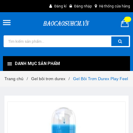
Đăng kí
Đăng nhập
Hệ thống cửa hàng
DANH MỤC SẢN PHẨM
Trang chủ
Gel bôi trơn durex
Gel Bôi Trơn Durex Play Feel
/
/