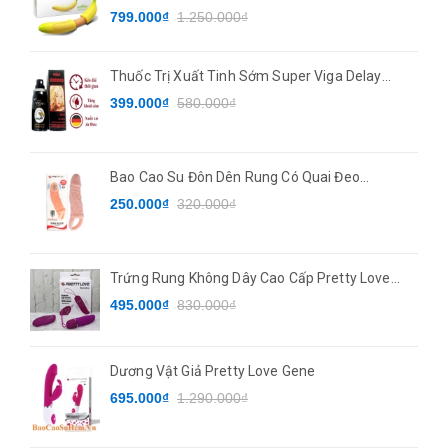
7 Chế Độ Rung
799.000₫
1.250.000₫
Thuốc Trị Xuất Tinh Sớm Super Viga Delay
Spray
399.000₫
580.000₫
Bao Cao Su Đôn Dên Rung Có Quai Đeo
PRETTYLOVE
250.000₫
320.000₫
Trứng Rung Không Dây Cao Cấp Pretty Love
Deirdre
495.000₫
830.000₫
Dương Vật Giả Pretty Love Gene
695.000₫
1.290.000₫