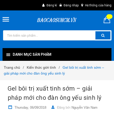
Đăng kí
Đăng nhập
Hệ thống cửa hàng
DANH MỤC SẢN PHẨM
Trang chủ
Kiến thức giới tính
Gel bôi trị xuất tinh sớm –
/
/
giải pháp mới cho đàn ông yếu sinh lý
Gel bôi trị xuất tinh sớm – giải
pháp mới cho đàn ông yếu sinh lý
Thursday, 06/09/2018
Đăng bởi
Nguyễn Văn Nam