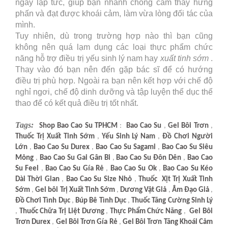
ngay lập tức, giúp bạn nhanh chóng cảm thấy hưng
phấn và đạt được khoái cảm, làm vừa lòng đối tác của
mình.
Tuy nhiên, dù trong trường hợp nào thì bạn cũng
không nên quá lạm dụng các loại thực phẩm chức
năng hỗ trợ điều trị yếu sinh lý nam hay
xuất tinh sớm
.
Thay vào đó bạn nên đến gặp bác sĩ để có hướng
điều trị phù hợp. Ngoài ra bạn nên kết hợp với chế độ
nghỉ ngơi, chế độ dinh dưỡng và tập luyện thể dục thể
thao để có kết quả điều trị tốt nhất.
Tags:
Shop Bao Cao Su TPHCM
:
Bao Cao Su
,
Gel Bôi Trơn
,
Thuốc Trị
Xuất Tinh Sớm
,
Yếu Sinh Lý Nam
,
Đồ
Chơi Người
Lớn
,
Bao Cao Su Durex
,
Bao Cao Su Sagami
,
Bao Cao Su Siêu
Mỏng
,
Bao Cao Su Gai Gân Bi
,
Bao Cao Su Đôn Dên
,
Bao Cao
Su Feel
,
Bao Cao Su Gía Rẻ
,
Bao Cao Su Ok
,
Bao Cao Su Kéo
Dài Thời Gian
,
Bao Cao Su Size Nhỏ
,
Thuốc Xịt Trị Xuất Tinh
Sớm
,
Gel bôi Trị Xuất Tinh Sớm
,
Dương Vật Giả
,
Âm Đạo Giả
,
Đồ Chơi Tình
Dục
,
Búp Bê Tình Dục
,
Thuốc Tăng Cường Sinh Lý
,
Thuốc Chữa Trị Liệt Dương
,
Thực Phẩm Chức Năng
,
Gel Bôi
Trơn Durex
,
Gel Bôi Trơn Gía Rẻ
,
Gel Bôi Trơn Tăng Khoái Cảm