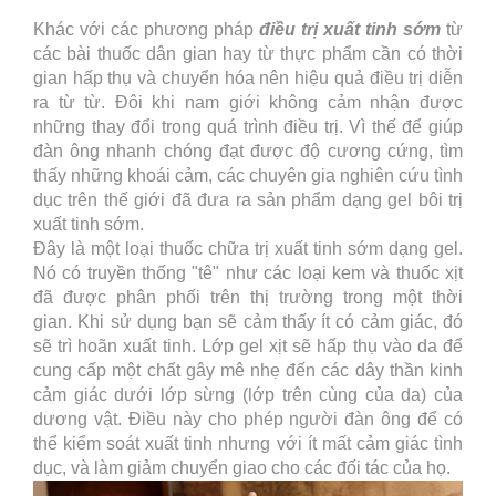
Khác với các phương pháp
điều trị xuất tinh sớm
từ
các bài thuốc dân gian hay từ thực phẩm cần có thời
gian hấp thụ và chuyển hóa nên hiệu quả điều trị diễn
ra từ từ. Đôi khi nam giới không cảm nhận được
những thay đổi trong quá trình điều trị. Vì thế để giúp
đàn ông nhanh chóng đạt được độ cương cứng, tìm
thấy những khoái cảm, các chuyên gia nghiên cứu tình
dục trên thế giới đã đưa ra sản phẩm dạng gel bôi trị
xuất tinh sớm.
Đây là một loại thuốc chữa trị xuất tinh sớm dạng gel.
Nó có truyền thống "tê" như các loại kem và thuốc xịt
đã được phân phối trên thị trường trong một thời
gian. Khi sử dụng bạn sẽ cảm thấy ít có cảm giác, đó
sẽ trì hoãn xuất tinh. Lớp gel xịt sẽ hấp thụ vào da để
cung cấp một chất gây mê nhẹ đến các dây thần kinh
cảm giác dưới lớp sừng (lớp trên cùng của da) của
dương vật. Điều này cho phép người đàn ông để có
thể kiểm soát xuất tinh nhưng với ít mất cảm giác tình
dục, và làm giảm chuyển giao cho các đối tác của họ.