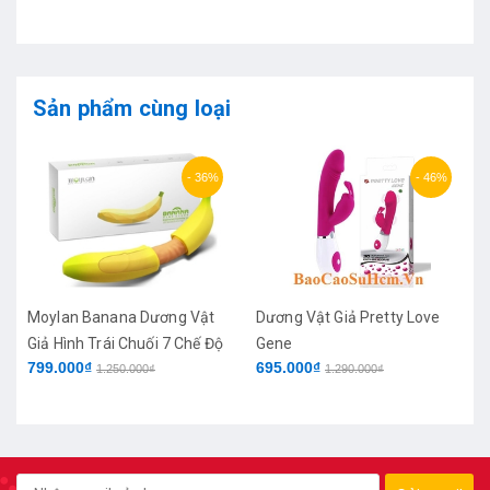
Sản phẩm cùng loại
- 36%
- 46%
Moylan Banana Dương Vật
Dương Vật Giả Pretty Love
Giả Hình Trái Chuối 7 Chế Độ
Gene
799.000₫
695.000₫
Rung
1.250.000₫
1.290.000₫