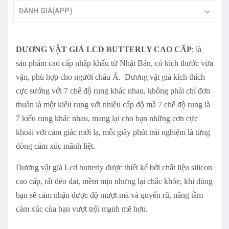
ĐÁNH GIÁ(APP)
DƯƠNG VẬT GIẢ
LCD BUTTERLY CAO CẤP
:
là
sản phẩm cao cấp nhập khẩu từ Nhật Bản, có kích thước vừa
vặn, phù hợp cho người châu Á. Dương vật giả kích thích
cực sướng với 7 chế độ rung khác nhau, không phải chỉ đơn
thuần là một kiểu rung với nhiều cấp độ mà 7 chế độ rung là
7 kiểu rung khác nhau, mang lại cho bạn những cơn cực
khoái với cảm giác mới lạ, mỗi giây phút trải nghiệm là từng
dòng cảm xúc mãnh liệt.
Dương vật giả Lcd butterly được thiết kế bởi chất liệu silicon
cao cấp, rất dẻo dai, mềm mịn nhưng lại chắc khỏe, khi dùng
bạn sẽ cảm nhận được độ mượt mà và quyến rũ, nâng tầm
cảm xúc của bạn vượt trội mạnh mẽ hơn.