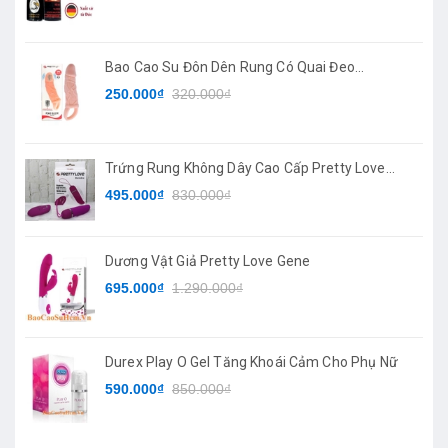
Bao Cao Su Đôn Dên Rung Có Quai Đeo
PRETTYLOVE
250.000₫
320.000₫
Trứng Rung Không Dây Cao Cấp Pretty Love
Deirdre
495.000₫
830.000₫
Dương Vật Giả Pretty Love Gene
695.000₫
1.290.000₫
Durex Play O Gel Tăng Khoái Cảm Cho Phụ Nữ
590.000₫
850.000₫