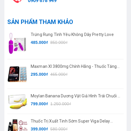
0909 678 949
SẢN PHẨM THAM KHẢO
Trứng Rung Tình Yêu Không Dây Pretty Love
485.000₫
850.000₫
Maxman XI 3800mg Chính Hãng - Thuốc Tăng
Cường Sinh Lý
295.000₫
465.000₫
Moylan Banana Dương Vật Giả Hình Trái Chuối 7
Chế Độ Rung
799.000₫
1.250.000₫
Thuốc Trị Xuất Tinh Sớm Super Viga Delay
Spray
399.000₫
580.000₫