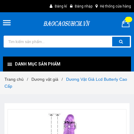
Đăng kí
Đăng nhập
Hệ thống cửa hàng
DANH MỤC SẢN PHẨM
Trang chủ
Dương vật giả
Dương Vật Giả Lcd Butterly Cao
/
/
Cấp