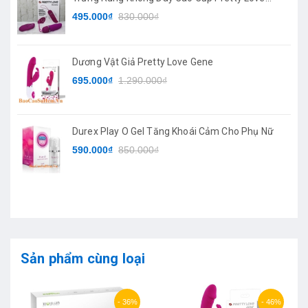
Deirdre
495.000₫
830.000₫
Dương Vật Giả Pretty Love Gene
695.000₫
1.290.000₫
Durex Play O Gel Tăng Khoái Cảm Cho Phụ Nữ
590.000₫
850.000₫
Sản phẩm cùng loại
- 36%
- 46%