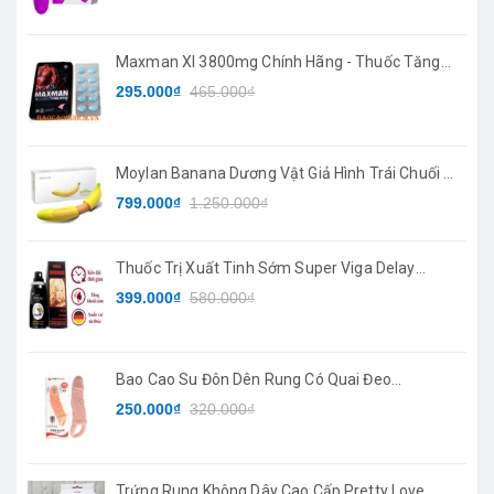
Maxman XI 3800mg Chính Hãng - Thuốc Tăng
Cường Sinh Lý
295.000₫
465.000₫
Moylan Banana Dương Vật Giả Hình Trái Chuối 7
Chế Độ Rung
799.000₫
1.250.000₫
Thuốc Trị Xuất Tinh Sớm Super Viga Delay
Spray
399.000₫
580.000₫
Bao Cao Su Đôn Dên Rung Có Quai Đeo
PRETTYLOVE
250.000₫
320.000₫
Trứng Rung Không Dây Cao Cấp Pretty Love