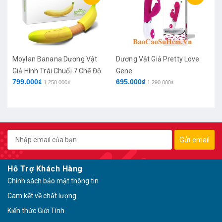
Moylan Banana Dương Vật
Dương Vật Giả Pretty Love
Giả Hình Trái Chuối 7 Chế Độ
Gene
799.000₫
695.000₫
Rung
1.250.000₫
1.290.000₫
Gửi email
Hỗ Trợ Khách Hàng
Chính sách bảo mật thông tin
Cam kết về chất lượng
Kiến thức Giới Tính