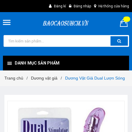
Đăng kí
Đăng nhập
Hệ thống cửa hàng
DANH MỤC SẢN PHẨM
Trang chủ
Dương vật giả
Dương Vật Giả Dual Lượn Sóng
/
/