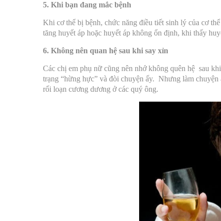
5. Khi bạn đang mắc bệnh
Khi cơ thể bị bệnh, chức năng điều tiết sinh lý của cơ th
tăng huyết áp hoặc huyết áp không ổn định, khi thấy huy
6. Không nên quan hệ sau khi say xỉn
Các chị em phụ nữ cũng nên nhớ không quên hệ sau khi c
trạng “hừng hực” và đòi chuyện ấy. Nhưng làm chuyện ấ
rối loạn cương dương ở các quý ông.