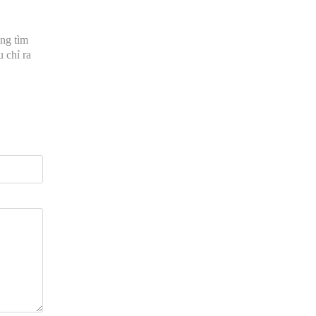
òng tìm
 chỉ ra