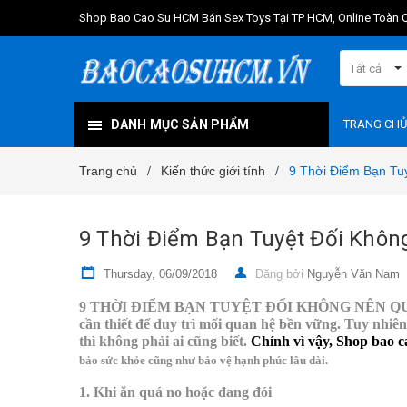
Shop Bao Cao Su HCM Bán Sex Toys Tại TP HCM, Online Toàn 
Tất cả
DANH MỤC SẢN PHẨM
TRANG CHỦ
Trang chủ
Kiến thức giới tính
9 Thời Điểm Bạn Tu
/
/
9 Thời Điểm Bạn Tuyệt Đối Khô
Thursday, 06/09/2018
Đăng bởi
Nguyễn Văn Nam
9 THỜI ĐIỂM BẠN TUYỆT ĐỐI KHÔNG NÊN QUAN HỆ: 
cần thiết để duy trì mối quan hệ bền vững. Tuy nhiê
thì không phải ai cũng biết.
Chính vì vậy,
Shop bao c
bảo sức khỏe cũng như bảo vệ hạnh phúc lâu dài.
1. Khi ăn quá no hoặc đang đói