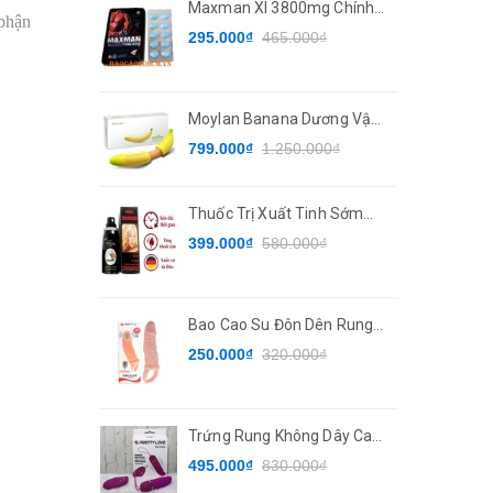
Maxman XI 3800mg Chính
 phận
Hãng - Thuốc Tăng Cường
295.000₫
465.000₫
Sinh Lý
Moylan Banana Dương Vật
Giả Hình Trái Chuối 7 Chế Độ
799.000₫
1.250.000₫
Rung
Thuốc Trị Xuất Tinh Sớm
Super Viga Delay Spray
399.000₫
580.000₫
Bao Cao Su Đôn Dên Rung
Có Quai Đeo PRETTYLOVE
250.000₫
320.000₫
Trứng Rung Không Dây Cao
Cấp Pretty Love Deirdre
495.000₫
830.000₫