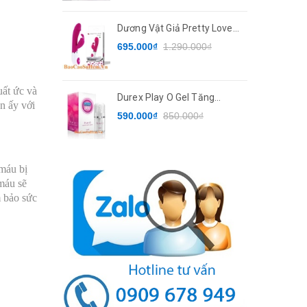
Dương Vật Giả Pretty Love
Gene
695.000₫
1.290.000₫
uất ức và
Durex Play O Gel Tăng
ện ấy với
Khoái Cảm Cho Phụ Nữ
590.000₫
850.000₫
 máu bị
máu sẽ
m bảo sức