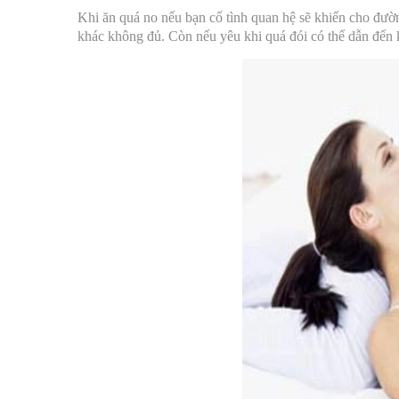
Khi ăn quá no n
ếu bạn cố tình quan hệ sẽ khiến cho đườ
khác không đủ. Còn nếu yêu khi quá đói có thể dẫn đến ki