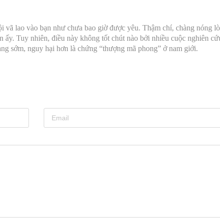
vội vã lao vào bạn như chưa bao giờ được yêu. Thậm chí, chàng nóng l
n ấy. Tuy nhiên, điều này không tốt chút nào bởi nhiều cuộc nghiên cứu
hàng sớm, nguy hại hơn là chứng “thượng mã phong” ở nam giới.