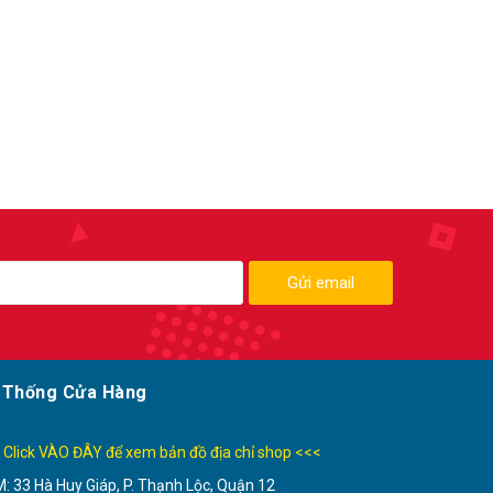
Gửi email
 Thống Cửa Hàng
 Click VÀO ĐÂY để xem bản đồ địa chỉ shop <<<
: 33 Hà Huy Giáp, P. Thạnh Lộc, Quận 12