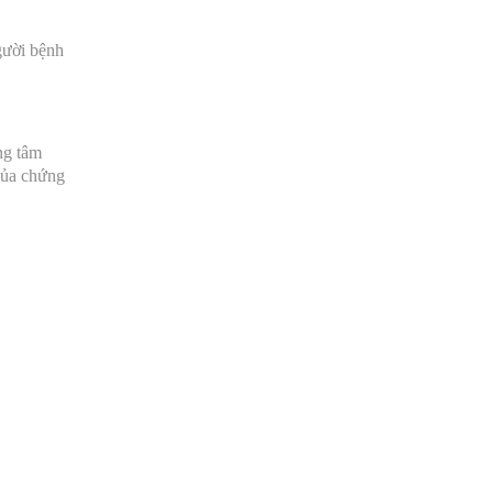
người bệnh
ng tâm
của chứng