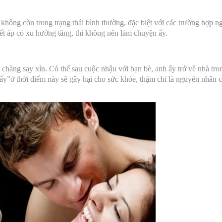
ể không còn trong trạng thái bình thường, đặc biệt với các trường hợp 
ết áp có xu hướng tăng, thì không nên làm chuyện ấy.
hàng say xỉn. Có thể sau cuộc nhậu với bạn bè, anh ấy trở về nhà tro
y”ở thời điểm này sẽ gây hại cho sức khỏe, thậm chí là nguyên nhân 