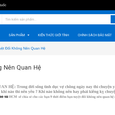
Quốc
SẢN PHẨM
KIẾN THỨC GIỚI TÍNH
CHÍNH SÁCH BẢO MẬT
yệt Đối Không Nên Quan Hệ
ng Nên Quan Hệ
Trong đời sống tình dục vợ chồng ngày nay thì chuyện yêu
n khi nào thì nên yêu ? Khi nào không nên hay phải kiêng kỵ chuy
ao su
HCM sẽ chia sẻ cho các bạn 9 thời điểm bạn tuyệt đối không nên quan hệ