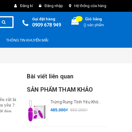
Đăng kí
Đăng nhập
Hệ thống cửa hàng
Gọi đặt hàng:
Giỏ hàng
0909 678 949
(
) sản phẩm
THÔNG TIN KHUYẾN MÃI
Bài viết liên quan
SẢN PHẨM THAM KHẢO
 rất là
Trứng Rung Tình Yêu Không
ện yêu ?
Dây Pretty Love
485.000₫
850.000₫
 để đảm