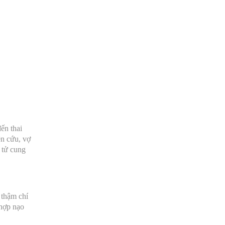
ến thai
ên cứu, vợ
t tử cung
 thậm chí
 hợp nạo